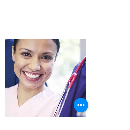
Artisans & Commerçants
Professions Libérales​
PME, TPE & Entreprises
Indépendants & Freelances​
Etc...