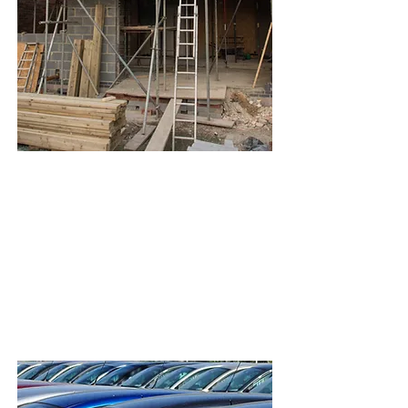
Dommages Ouvrage
Particuliers & Propriétaires
Promoteurs immobiliers &
Constructeurs
Maîtres d’ouvrage professionnels
Entreprises ou artisans qui
construisent pour eux-mêmes
Etc...