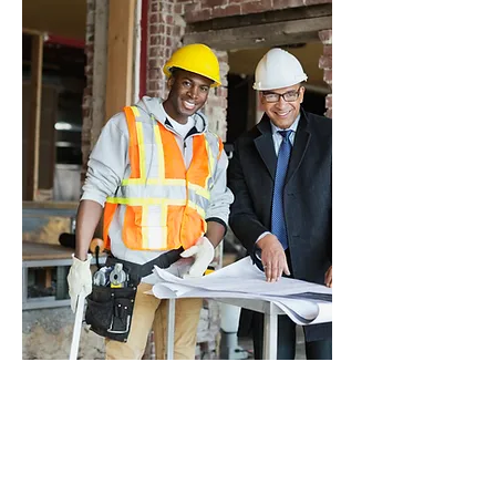
Assurance RC Décennale
Artisan
Auto-entrepreneur
Entreprise générale du
bâtiment (TPE/PME)