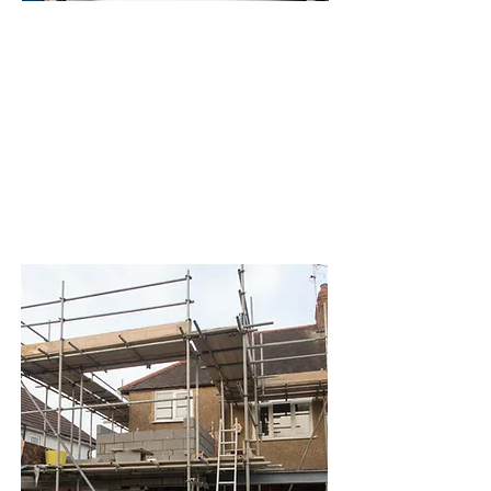
Responsabilité Civile Pro
Artisans & métiers du bâtiment
Professions libérales
Commerçants & restaurateurs
​Métiers du digital & prestataires de
services
Auto-entrepreneurs & freelances
Etc...