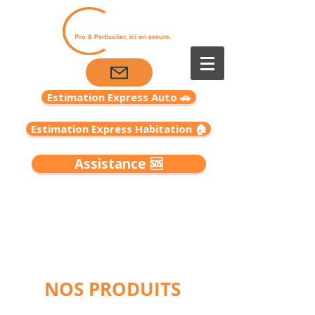
Estimation Express Auto 🚗
Estimation Express Habitation 🏠
Assistance 🆘
19 rue Pierre Semard - 30000 Nîmes
04 66 38 95
54
Du Lundi au Vendredi : 9h30 - 12h30 / 14h - 18h
NOS PRODUITS